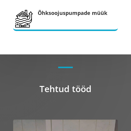
Õhksoojuspumpade müük
Tehtud tööd