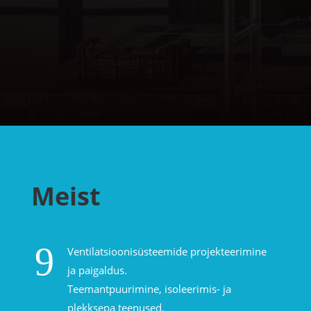
Meist
9
Ventilatsioonisüsteemide projekteerimine
ja paigaldus.
Teemantpuurimine, isoleerimis- ja
plekksepa teenused.