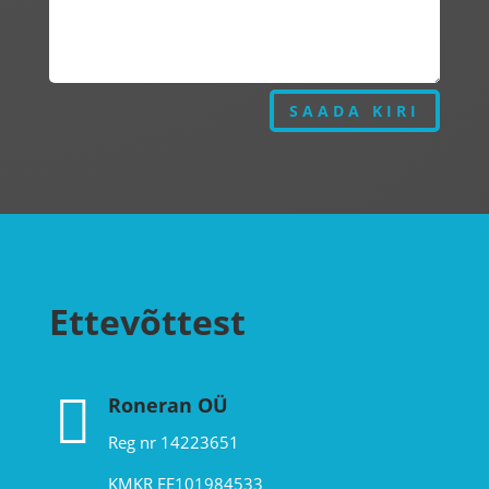
SAADA KIRI
Ettevõttest

Roneran OÜ
Reg nr
14223651
KMKR
EE101984533