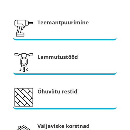
Teemantpuurimine
Lammutustööd
Õhuvõtu restid
Väljaviske korstnad