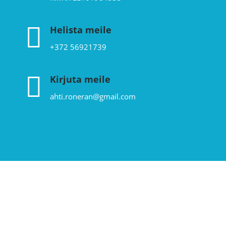

Helista meile
+372 56921739

Kirjuta meile
ahti.roneran@gmail.com